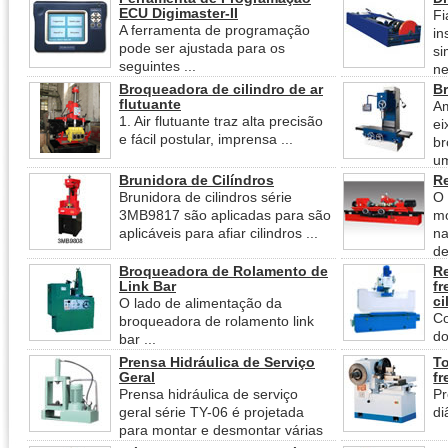
ECU Digimaster-II
Fi
A ferramenta de programação
in
pode ser ajustada para os
si
seguintes ...
ne
Broqueadora de cilindro de ar
Br
flutuante
Am
1. Air flutuante traz alta precisão
ei
e fácil postular, imprensa ...
br
um
Brunidora de Cilíndros
Re
Brunidora de cilindros série
O 
3MB9817 são aplicadas para são
m
aplicáveis para afiar cilindros ...
n
de
Broqueadora de Rolamento de
Re
Link Bar
fr
ci
O lado de alimentação da
Co
broqueadora de rolamento link
do
bar ...
Prensa Hidráulica de Serviço
To
Geral
fr
Prensa hidráulica de serviço
P
geral série TY-06 é projetada
di
para montar e desmontar várias