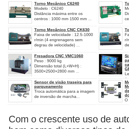
mm ...
mo
Torno Mecânico C6240
T
Modelo : C6240
M
Distância máxima entre os
Di
centros : 1000 mm 1500 mm ...
ce
Torno Mecânico CNC CK630
T
Faixa de velocidade : 12.5-1000
Fa
r/min (4 engrenagens sem
r/
degrau de velocidade) ...
de
Fresadora CNC VMC1060
Si
pa
Peso : 9000 kg
ca
Dimensão total (L×W×H) :
GP
3500×2500×2800 mm ...
Le
éc
Sensor de visão traseira para
M
parqueamento
M
de
Troca automática para a imagem
d
de inversão de marcha...
O 
pr
Com o crescente uso de aut