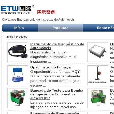
Ofertamos Equipamento de Inspeção de Automóveis
Início
Produtos
Sobre nó
Início
» Produtos
Instrumento de Diagnóstico de
O
Automóveis
No
Nosso instrumento de
a
diagnóstico automotivo multi-
co
linguagem ...
co
Opacímetro do Fumaça
Te
O opacímetro de fumaça MQY-
O 
200 é projetado especialmente
te
para medir o teor de fumaça de
in
escape ...
...
Bancada de Teste para Bomba
Ba
de Injeção de Combustível,
C
JPS-12DBP
A 
Esta bancada de teste bomba de
in
injecção de combustível usa ...
Ferramenta de Programação
D