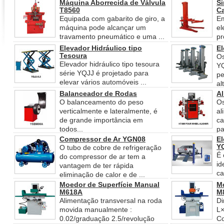
partes ...
Máquina Aborrecida de Válvula
Si
T8560
C
Equipada com gabarito de giro, a
Em
máquina pode alcançar um
el
travamento pneumático e uma ...
pr
em
Elevador Hidráulico tipo
E
Tesoura
Os
Elevador hidráulico tipo tesoura
Y
série YQJJ é projetado para
pe
elevar vários automóveis ...
alt
Balanceador de Rodas
A
O balanceamento do peso
Os
verticalmente e lateralmente, é
al
de grande importância em
ca
todos...
pa
ro
Compressor de Ar YGN08
El
Y
O tubo de cobre de refrigeração
É 
do compressor de ar tem a
id
vantagem de ter rápida
ca
eliminação de calor e de ...
ca
Moedor de Superfície Manual
M
M618A
M
Alimentação transversal na roda
D
movida manualmente :
L
0.02/graduação 2.5/revolução
C