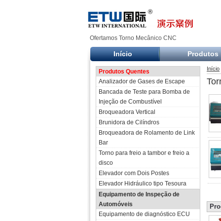
Ofertamos Torno Mecânico CNC
Início
Produtos
Início
Produtos Quentes
Tor
Analizador de Gases de Escape
Bancada de Teste para Bomba de
Injeção de Combustível
Broqueadora Vertical
Brunidora de Cilíndros
Broqueadora de Rolamento de Link
Bar
Torno para freio a tambor e freio a
disco
Elevador com Dois Postes
Elevador Hidráulico tipo Tesoura
Equipamento de Inspeção de
Automóveis
Pro
Equipamento de diagnóstico ECU