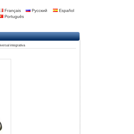
Français
Русский
Español
Português
versal integrativa