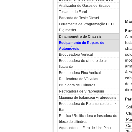
Analizador de Gases de Escape
Testador de Farol
Bancada de Teste Diesel
Máq
Ferramenta de Programação ECU
Digimaster-II
Fu
A m
Dinamômetro de Chassis
Est
Equipamento de Reparo de
cha
Automóveis
sol
Broqueadora Vertical
mot
Broqueadora de cilindro de ar
arm
flutuante
A m
Broqueadora Fina Vertical
cab
Retificadora de Válvulas
de 
Brunidora de Cilíndros
dir
Retificadora de Virabrequim
Máquina de balancear virabrequins
Par
Broqueadora de Rolamento de Link
So
Bar
Cli
Retífica / Retificadora e fresadora do
Pa
bloco de cilindros
Ca
Aquecedor de Furo de Link Pino
Te