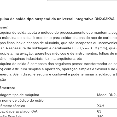
uina de solda tipo suspendida universal integrativa DN2-63KVA
nção:
áquina de solda adota o método de processamento que mantem a peça
a máquina de solda é excelente para soldar chapas de aço de carbono
pas finas inox e chapas de alumínio, que são incapazes ou inconven
dar. A espessura de soldagem é geralmente 0,5 0,5 --- 3 +3 (mm), que
ocicleta, na aviação, aparelhos médicos e de instrumentos, folhas de 
ário, máquinas industriais, luz, na arquitetura, etc
áquina de solda é composto das seguintes peças: transformador de so
o) com estrutura simples e apertado, operação simples e flexível e de a
energia. Além disso, é seguro e confiável e pode terminar a soldadura 
eção
âmetros:
ldagem tipo de máquina
Model DN2
p nome de código do estilo
râmetro técnico
X4H
pacidade avaliado KVA
63
nsão Primária
380