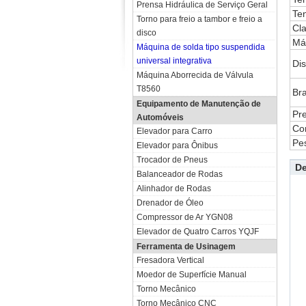
Prensa Hidráulica de Serviço Geral
Te
Torno para freio a tambor e freio a
Cl
disco
Máx
Máquina de solda tipo suspendida
universal integrativa
Di
Máquina Aborrecida de Válvula
T8560
Br
Equipamento de Manutenção de
Pr
Automóveis
Co
Elevador para Carro
Pe
Elevador para Ônibus
Trocador de Pneus
D
Balanceador de Rodas
Alinhador de Rodas
Drenador de Óleo
Compressor de Ar YGN08
Elevador de Quatro Carros YQJF
Ferramenta de Usinagem
Fresadora Vertical
Moedor de Superfície Manual
Torno Mecânico
Torno Mecânico CNC