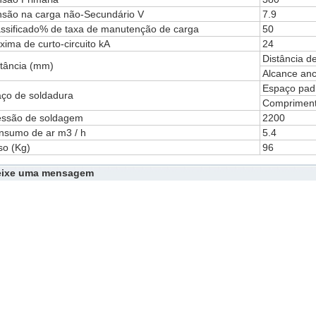
nsão na carga não-Secundário V
7.9
assificado% de taxa de manutenção de carga
50
ima de curto-circuito kA
24
Distância d
stância (mm)
Alcance anc
Espaço padr
aço de soldadura
Compriment
essão de soldagem
2200
nsumo de ar m3 / h
5.4
so (Kg)
96
eixe uma mensagem