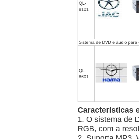
QL-
8101
Sistema de DVD e áudio para 
QL-
8601
Características 
1. O sistema de 
RGB, com a reso
2. Suporta MP3, 