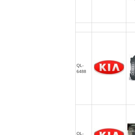
QL-
6488
QL-