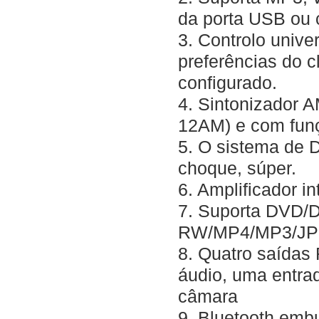
da porta USB ou
3. Controlo unive
preferências do cl
configurado.
4. Sintonizador
12AM) e com fu
5. O sistema de D
choque, súper.
6. Amplificador in
7. Suporta DVD
RW/MP4/MP3/J
8. Quatro saídas
áudio, uma entra
câmara
9. Bluetooth emb