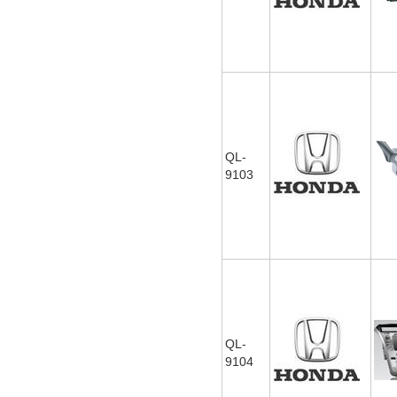
QL-
9103
QL-
9104