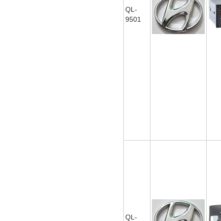
QL-
9501
QL-