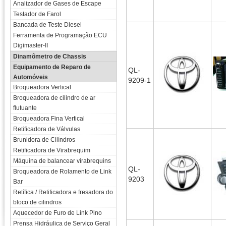
Analizador de Gases de Escape
Testador de Farol
Bancada de Teste Diesel
Ferramenta de Programação ECU
Digimaster-II
Dinamômetro de Chassis
Equipamento de Reparo de
QL-
Automóveis
9209-1
Broqueadora Vertical
Broqueadora de cilindro de ar
flutuante
Broqueadora Fina Vertical
Retificadora de Válvulas
Brunidora de Cilíndros
Retificadora de Virabrequim
Máquina de balancear virabrequins
QL-
Broqueadora de Rolamento de Link
9203
Bar
Retífica / Retificadora e fresadora do
bloco de cilindros
Aquecedor de Furo de Link Pino
Prensa Hidráulica de Serviço Geral