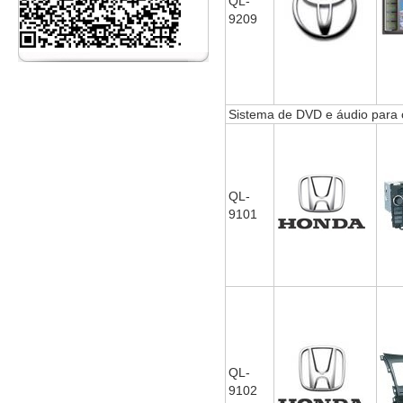
QL-
9209
Sistema de DVD e áudio para
QL-
9101
QL-
9102