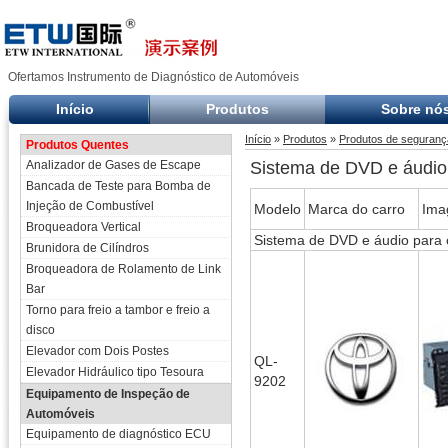
Ofertamos Instrumento de Diagnóstico de Automóveis
Início
Produtos
Sobre nó
Início
»
Produtos
»
Produtos de segurança
Produtos Quentes
Analizador de Gases de Escape
Sistema de DVD e áudio 
Bancada de Teste para Bomba de
Injeção de Combustível
Modelo
Marca do carro
Ima
Broqueadora Vertical
Sistema de DVD e áudio para
Brunidora de Cilíndros
Broqueadora de Rolamento de Link
Bar
Torno para freio a tambor e freio a
disco
Elevador com Dois Postes
QL-
Elevador Hidráulico tipo Tesoura
9202
Equipamento de Inspeção de
Automóveis
Equipamento de diagnóstico ECU